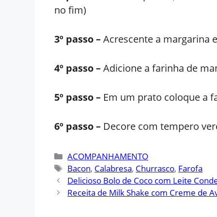
no fim)
3º passo –
Acrescente a margarina e
4º passo –
Adicione a farinha de man
5º passo –
Em um prato coloque a f
6º passo –
Decore com tempero verde
Categorias
ACOMPANHAMENTO
Tags
Bacon
,
Calabresa
,
Churrasco
,
Farofa
Delicioso Bolo de Coco com Leite Conde
Receita de Milk Shake com Creme de A