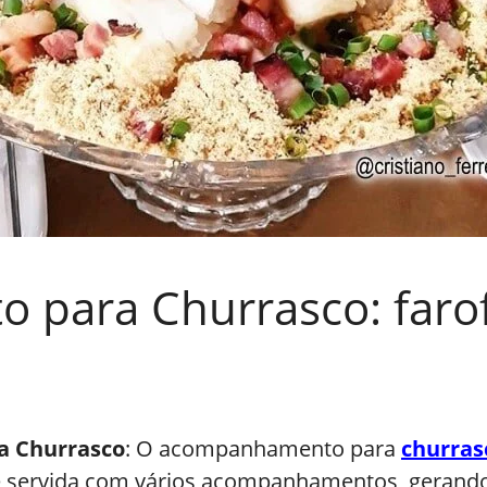
para Churrasco: farofa
a Churrasco
: O acompanhamento para
churras
e servida com vários acompanhamentos, gerando