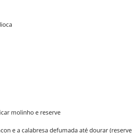
dioca
icar molinho e reserve
acon e a calabresa defumada até dourar (reserv