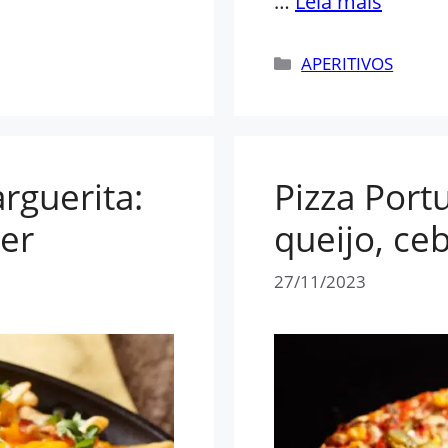
…
Leia mais
Categorias
APERITIVOS
rguerita:
Pizza Port
zer
queijo, ce
27/11/2023