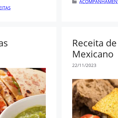
Categorias
ACOMPANHAMEN
EITAS
as
Receita d
Mexicano
22/11/2023