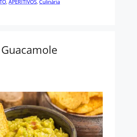
TO
,
APERITIVOS
,
Culinária
e Guacamole