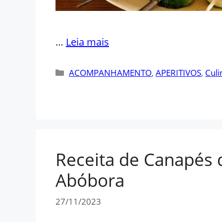
…
Leia mais
Categorias
ACOMPANHAMENTO
,
APERITIVOS
,
Culi
Receita de Canapés 
Abóbora
27/11/2023