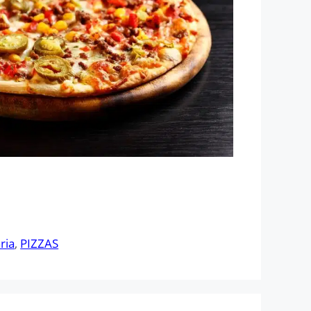
ria
,
PIZZAS