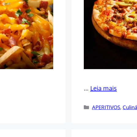
…
Leia mais
Categorias
APERITIVOS
,
Culiná