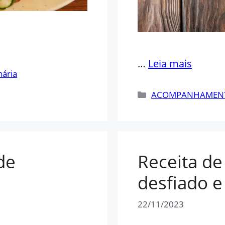
…
Leia mais
nária
Categorias
ACOMPANHAMEN
de
Receita de
desfiado 
22/11/2023