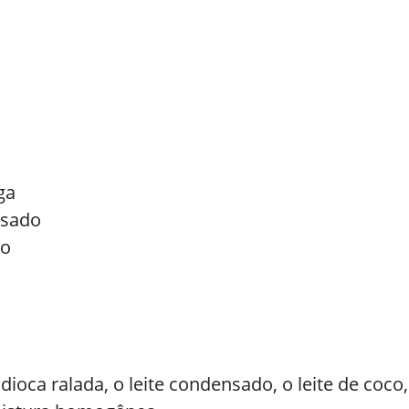
ga
ssado
vo
ioca ralada, o leite condensado, o leite de coco,