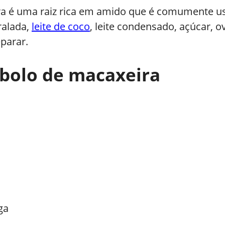
a é uma raiz rica em amido que é comumente usad
ralada,
leite de coco
, leite condensado, açúcar,
eparar.
e bolo de macaxeira
ga