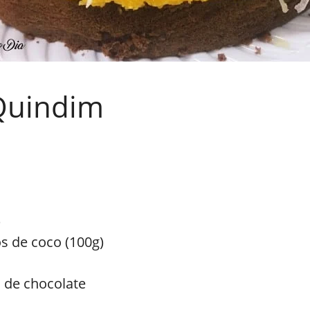
 Quindim
)
os de coco (100g)
o de chocolate