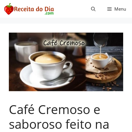
Pular
Menu
para
o
conteúdo
Café Cremoso e
saboroso feito na