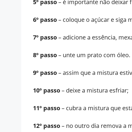
5º passo
– é importante não deixar f
6º passo
– coloque o açúcar e siga 
7º passo
– adicione a essência, mex
8º passo
– unte um prato com óleo. 
9º passo
– assim que a mistura esti
10º passo
– deixe a mistura esfriar;
11º passo
– cubra a mistura que est
12º passo
– no outro dia remova a m