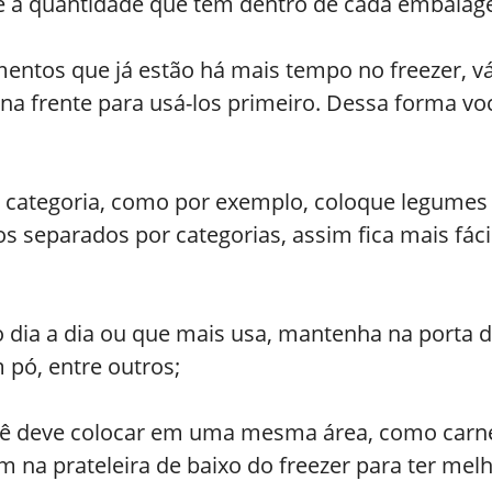
 e a quantidade que tem dentro de cada embalag
entos que já estão há mais tempo no freezer, v
 na frente para usá-los primeiro. Dessa forma v
 categoria, como por exemplo, coloque legumes e
os separados por categorias, assim fica mais fác
o dia a dia ou que mais usa, mantenha na porta 
 pó, entre outros;
cê deve colocar em uma mesma área, como carnes
uem na prateleira de baixo do freezer para ter me