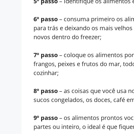
5º passo
– Identifique os alimentos
6º passo
– consuma primeiro os alim
para trás e deixando os mais velhos
novos dentro do freezer;
7º passo
– coloque os alimentos por
frangos, peixes e frutos do mar, tod
cozinhar;
8º passo
– as coisas que você usa n
sucos congelados, os doces, café em
9º passo
– os alimentos prontos vo
partes ou inteiro, o ideal é que fiq