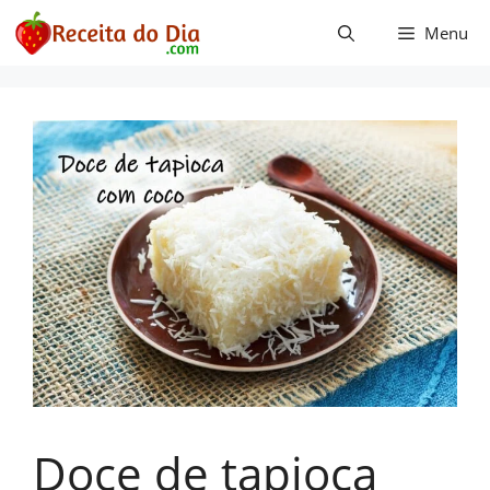
Pular
Menu
para
o
conteúdo
Doce de tapioca