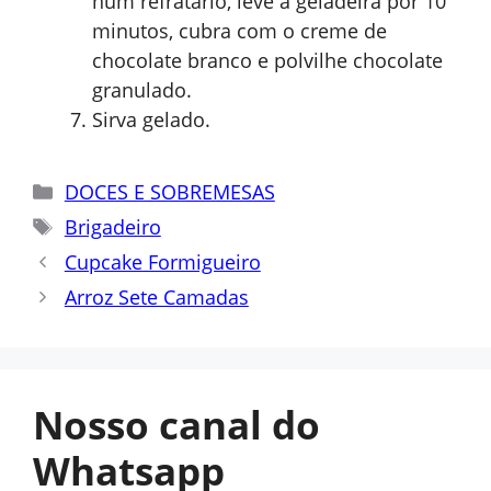
num refratário, leve a geladeira por 10
minutos, cubra com o creme de
chocolate branco e polvilhe chocolate
granulado.
Sirva gelado.
Categorias
DOCES E SOBREMESAS
Tags
Brigadeiro
Cupcake Formigueiro
Arroz Sete Camadas
Nosso canal do
Whatsapp