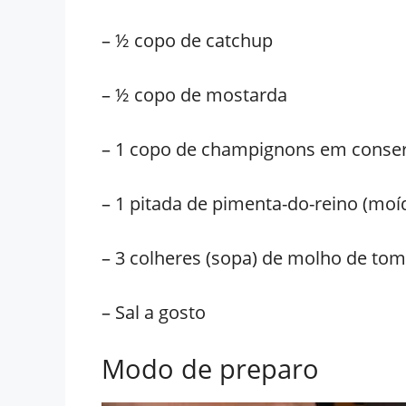
– ½ copo de catchup
– ½ copo de mostarda
– 1 copo de champignons em conse
– 1 pitada de pimenta-do-reino (moí
– 3 colheres (sopa) de molho de to
– Sal a gosto
Modo de preparo