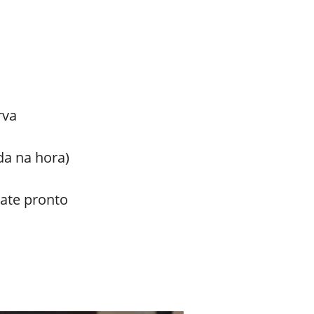
rva
da na hora)
mate pronto