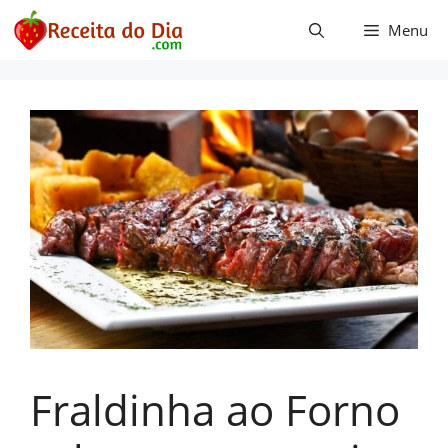
Pular
Menu
para
o
conteúdo
Fraldinha ao Forno