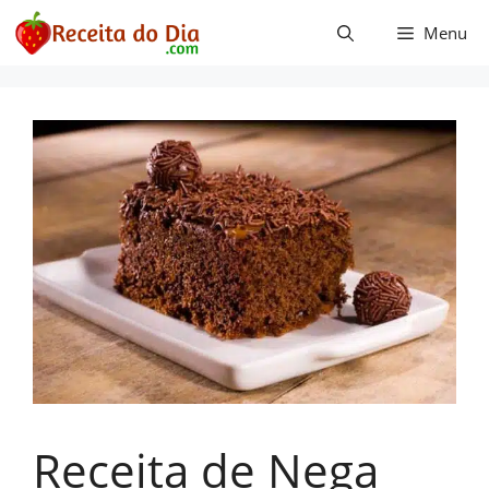
Pular
Menu
para
o
conteúdo
Receita de Nega