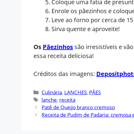
Coloque uma fatia de presunt
Enrole os pãezinhos e coloqu
Leve ao forno por cerca de 1
Sirva quente e aproveite!
Os
P
ãezinhos
são irresistíveis e v
essa receita deliciosa!
Créditos das imagens:
Depositphot
Categorias
Culinária
,
LANCHES
,
PÃES
Tags
lanche
,
receita
Patê de Queijo branco cremoso
Receita de Pudim de Padaria: cremosa e 