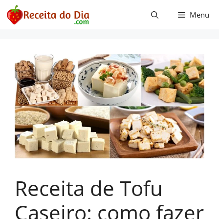
Pular
Menu
para
o
conteúdo
Receita de Tofu
Caseiro: como fazer