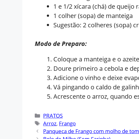
1 e 1/2 xícara (chá) de queijo 
1 colher (sopa) de manteiga
Sugestão: 2 colheres (sopa) cr
Modo de Preparo:
Coloque a manteiga e o azeite
Doure primeiro a cebola e depo
Adicione o vinho e deixe evap
Vá pingando o caldo de gali
Acrescente o arroz, quando es
Categorias
PRATOS
Tags
Arroz
,
Frango
Panqueca de Frango com molho de tomat
Bolo de Milho (Sem Farinha)