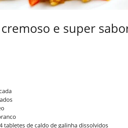
 cremoso e super sabo
icada
cados
eo
branco
4 tabletes de caldo de galinha dissolvidos