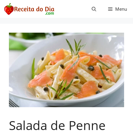
Pular
Menu
para
o
conteúdo
Salada de Penne