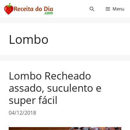
Pular
Menu
para
o
conteúdo
Lombo
Lombo Recheado
assado, suculento e
super fácil
04/12/2018