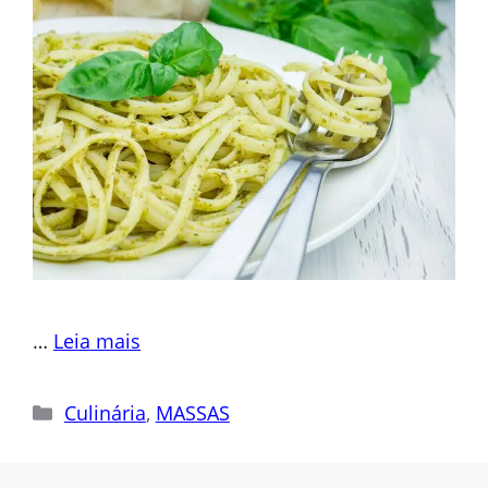
…
Leia mais
Categorias
Culinária
,
MASSAS