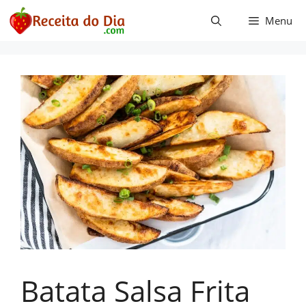
Pular
Menu
para
o
conteúdo
Batata Salsa Frita