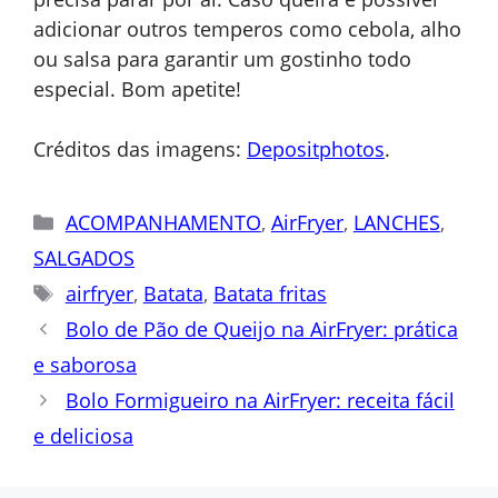
adicionar outros temperos como cebola, alho
ou salsa para garantir um gostinho todo
especial.
Bom apetite!
Créditos das imagens:
Depositphotos
.
Categorias
ACOMPANHAMENTO
,
AirFryer
,
LANCHES
,
SALGADOS
Tags
airfryer
,
Batata
,
Batata fritas
Bolo de Pão de Queijo na AirFryer: prática
e saborosa
Bolo Formigueiro na AirFryer: receita fácil
e deliciosa