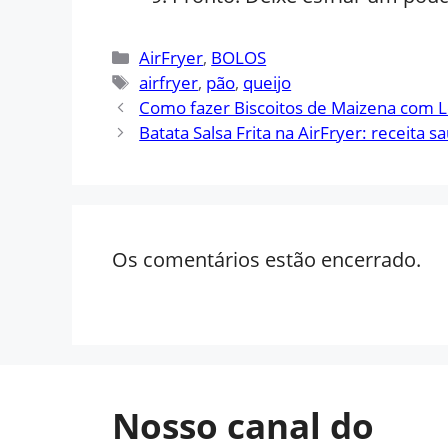
Categorias
AirFryer
,
BOLOS
Tags
airfryer
,
pão
,
queijo
Como fazer Biscoitos de Maizena com 
Batata Salsa Frita na AirFryer: receita 
Os comentários estão encerrado.
Nosso canal do