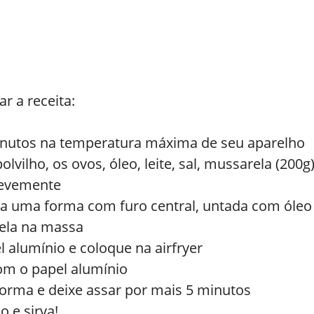
r a receita:
minutos na temperatura máxima de seu aparelho
lvilho, os ovos, óleo, leite, sal, mussarela (200g
levemente
a uma forma com furo central, untada com óleo e 
rela na massa
l alumínio e coloque na airfryer
om o papel alumínio
orma e deixe assar por mais 5 minutos
o e sirva!