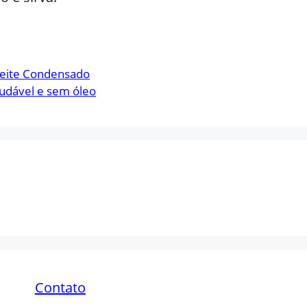
Leite Condensado
saudável e sem óleo
Contato