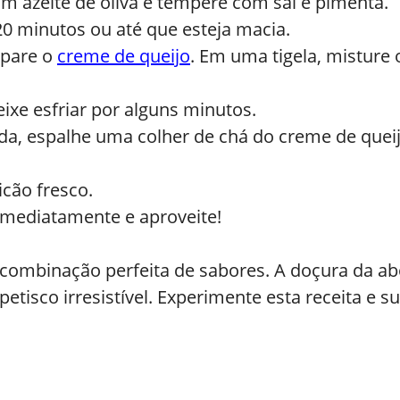
m azeite de oliva e tempere com sal e pimenta.
20 minutos ou até que esteja macia.
epare o
creme de queijo
. Em uma tigela, misture 
eixe esfriar por alguns minutos.
ada, espalhe uma colher de chá do creme de quei
cão fresco.
imediatamente e aproveite!
ombinação perfeita de sabores. A doçura da ab
etisco irresistível. Experimente esta receita e