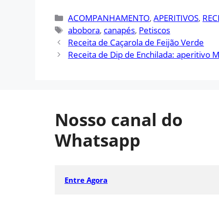
Categorias
ACOMPANHAMENTO
,
APERITIVOS
,
REC
Tags
abobora
,
canapés
,
Petiscos
Receita de Caçarola de Feijão Verde
Receita de Dip de Enchilada: aperitivo 
Nosso canal do
Whatsapp
Entre Agora