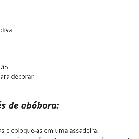
oliva
mão
para decorar
s de abóbora:
nas e coloque-as em uma assadeira.