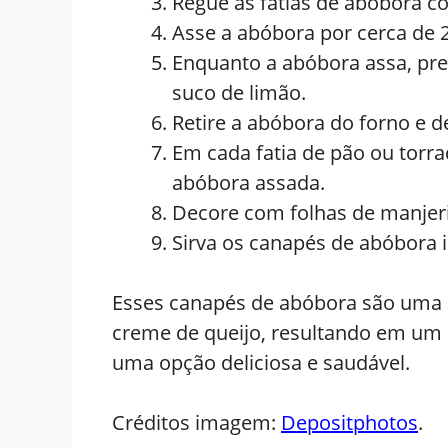
Regue as fatias de abóbora co
Asse a abóbora por cerca de 
Enquanto a abóbora assa, pr
suco de limão.
Retire a abóbora do forno e d
Em cada fatia de pão ou torr
abóbora assada.
Decore com folhas de manjeri
Sirva os canapés de abóbora 
Esses canapés de abóbora são uma c
creme de queijo, resultando em um p
uma opção deliciosa e saudável.
Créditos imagem:
Depositphotos
.