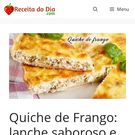
Pular
Menu
para
o
conteúdo
Quiche de Frango:
lanche saboroso e