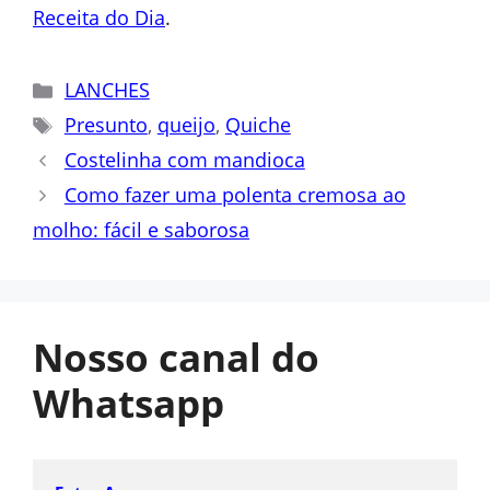
Receita do Dia
.
Categorias
LANCHES
Tags
Presunto
,
queijo
,
Quiche
Costelinha com mandioca
Como fazer uma polenta cremosa ao
molho: fácil e saborosa
Nosso canal do
Whatsapp