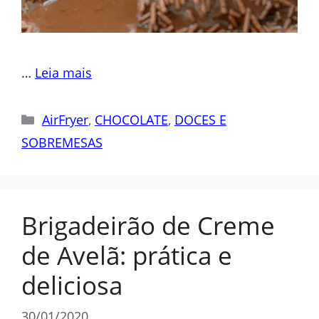
…
Leia mais
Categorias
AirFryer
,
CHOCOLATE
,
DOCES E
SOBREMESAS
Brigadeirão de Creme
de Avelã: prática e
deliciosa
30/01/2020