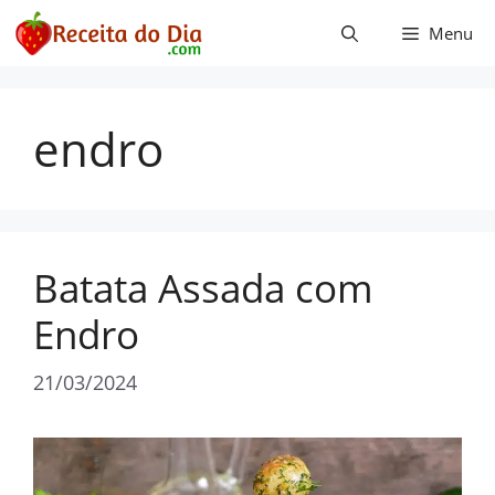
Pular
Menu
para
o
conteúdo
endro
Batata Assada com
Endro
21/03/2024