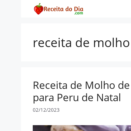
Pular
para
o
conteúdo
receita de molho
Receita de Molho d
para Peru de Natal
02/12/2023