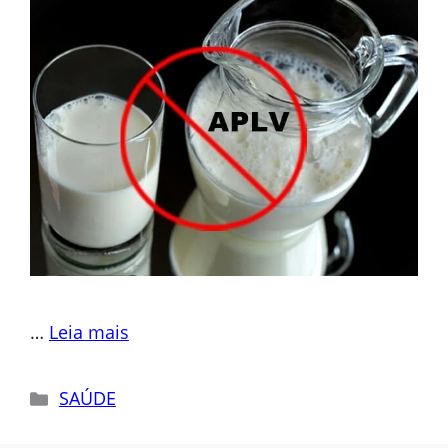
…
Leia mais
Categorias
SAÚDE