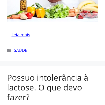
…
Leia mais
Categorias
SAÚDE
Possuo intolerância à
lactose. O que devo
fazer?