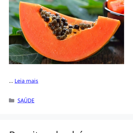
…
Leia mais
Categorias
SAÚDE