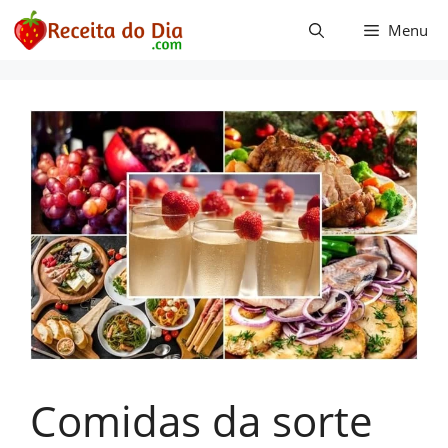
Pular
Menu
para
o
conteúdo
Comidas da sorte