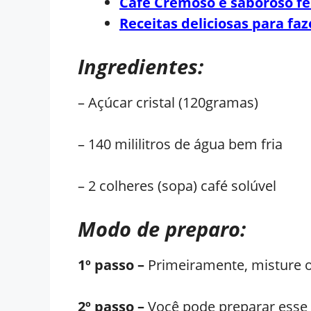
Café Cremoso e saboroso fe
Receitas deliciosas para fa
Ingredientes:
– Açúcar cristal (120gramas)
– 140 mililitros de água bem fria
– 2 colheres (sopa) café solúvel
Modo de preparo:
1º passo –
Primeiramente, misture o
2º passo –
Você pode preparar esse