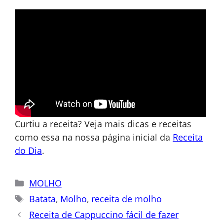
Curtiu a receita? Veja mais dicas e receitas
como essa na nossa página inicial da
Receita
do Dia
.
Categorias
MOLHO
Tags
Batata
,
Molho
,
receita de molho
Receita de Cappuccino fácil de fazer