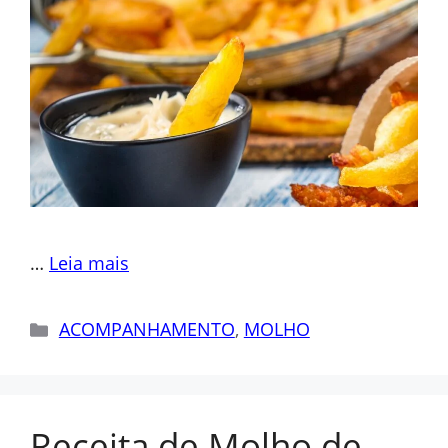
…
Leia mais
Categorias
ACOMPANHAMENTO
,
MOLHO
Receita de Molho de