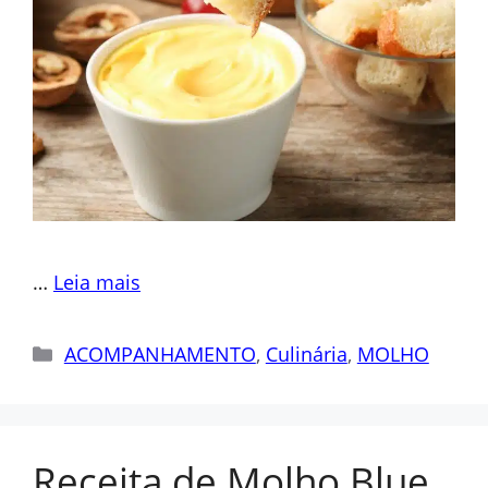
…
Leia mais
Categorias
ACOMPANHAMENTO
,
Culinária
,
MOLHO
Receita de Molho Blue