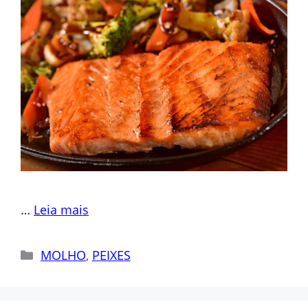
…
Leia mais
Categorias
MOLHO
,
PEIXES