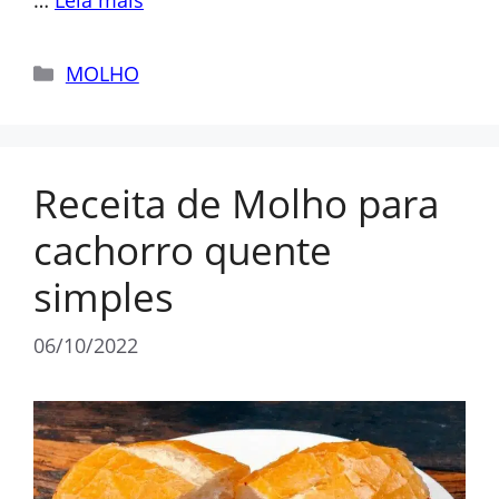
…
Leia mais
Categorias
MOLHO
Receita de Molho para
cachorro quente
simples
06/10/2022