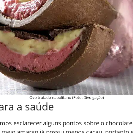
Ovo trufado napolitano (Foto: Divulgação)
ara a saúde
vamos esclarecer alguns pontos sobre o chocolat
o meio amargo já possui menos cacau, portanto 