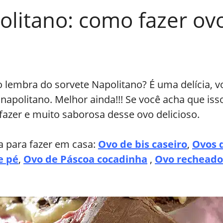
litano: como fazer ov
 lembra do sorvete Napolitano? É uma delícia, v
apolitano. Melhor ainda!!! Se você acha que isso
fazer e muito saborosa desse ovo delicioso.
a para fazer em casa:
Ovo de bis caseiro
,
Ovos 
e pé
,
Ovo de Páscoa cocadinha
,
Ovo recheado