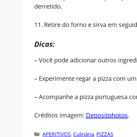
derretido.
11. Retire do forno e sirva em seguid
Dicas:
– Você pode adicionar outros ingre
– Experimente regar a pizza com um f
– Acompanhe a pizza portuguesa com
Créditos imagem:
Depositphotos
.
Categorias
APERITIVOS
,
Culinária
,
PIZZAS