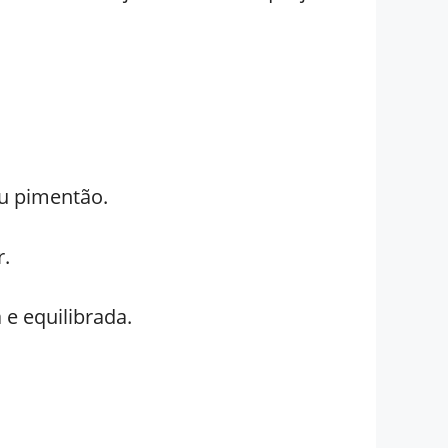
ou pimentão.
r.
e equilibrada.