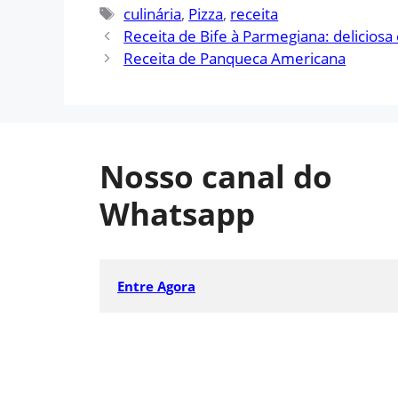
Tags
culinária
,
Pizza
,
receita
Receita de Bife à Parmegiana: deliciosa e
Receita de Panqueca Americana
Nosso canal do
Whatsapp
Entre Agora