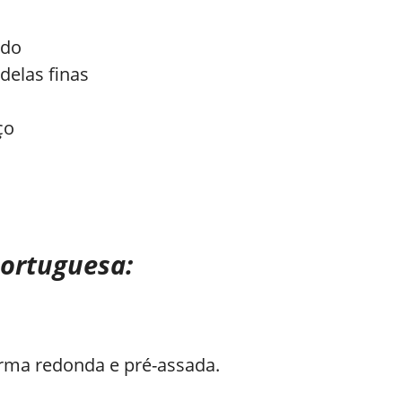
ado
delas finas
ço
portuguesa:
rma redonda e pré-assada.