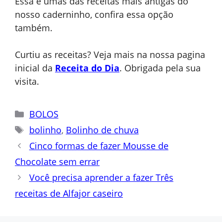
Essa é umas das receitas mais antigas do
nosso caderninho, confira essa opção
também.
Curtiu as receitas? Veja mais na nossa pagina
inicial da
Receita do Dia
. Obrigada pela sua
visita.
Categorias
BOLOS
Tags
bolinho
,
Bolinho de chuva
Cinco formas de fazer Mousse de
Chocolate sem errar
Você precisa aprender a fazer Três
receitas de Alfajor caseiro