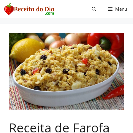
Pular
Menu
para
o
conteúdo
Receita de Farofa