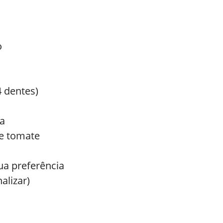
o
 dentes)
sa
de tomate
ua preferência
alizar)