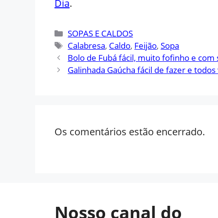
Dia
.
Categorias
SOPAS E CALDOS
Tags
Calabresa
,
Caldo
,
Feijão
,
Sopa
Bolo de Fubá fácil, muito fofinho e com 
Galinhada Gaúcha fácil de fazer e todos 
Os comentários estão encerrado.
Nosso canal do