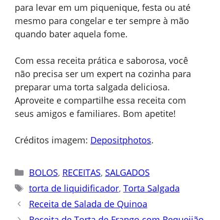
para levar em um piquenique, festa ou até
mesmo para congelar e ter sempre à mão
quando bater aquela fome.
Com essa receita prática e saborosa, você
não precisa ser um expert na cozinha para
preparar uma torta salgada deliciosa.
Aproveite e compartilhe essa receita com
seus amigos e familiares. Bom apetite!
Créditos imagem:
Depositphotos
.
Categorias
BOLOS
,
RECEITAS
,
SALGADOS
Tags
torta de liquidificador
,
Torta Salgada
Receita de Salada de Quinoa
Receita de Torta de Frango com Requeijão