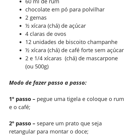
60 ml de rum
chocolate em pó para polvilhar
2 gemas
½ xícara (chá) de açúcar
4 claras de ovos
12 unidades de biscoito champanhe
½ xícara (chá) de café forte sem açúcar
2 e 1/4 xícaras (chá) de mascarpone
(ou 500g)
Modo de fazer passo a passo:
1º passo –
pegue uma tigela e coloque o rum
e o café;
2º passo –
separe um prato que seja
retangular para montar o doce;